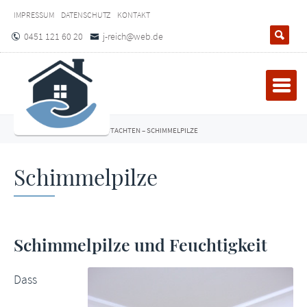
IMPRESSUM
DATENSCHUTZ
KONTAKT
0451 121 60 20
j-reich@web.de
SORGENFREIER HAUSBAU
–
GUTACHTEN
–
SCHIMMELPILZE
Schimmelpilze
Schimmelpilze und Feuchtigkeit
Dass