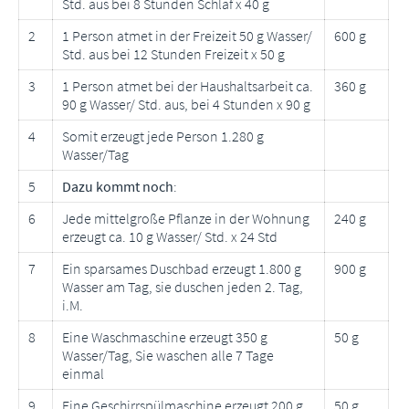
Std. aus bei 8 Stunden Schlaf x 40 g
2
1 Person atmet in der Freizeit 50 g Wasser/
600 g
Std. aus bei 12 Stunden Freizeit x 50 g
3
1 Person atmet bei der Haushaltsarbeit ca.
360 g
90 g Wasser/ Std. aus, bei 4 Stunden x 90 g
4
Somit erzeugt jede Person 1.280 g
Wasser/Tag
5
Dazu kommt noch
:
6
Jede mittelgroße Pflanze in der Wohnung
240 g
erzeugt ca. 10 g Wasser/ Std. x 24 Std
7
Ein sparsames Duschbad erzeugt 1.800 g
900 g
Wasser am Tag, sie duschen jeden 2. Tag,
i.M.
8
Eine Waschmaschine erzeugt 350 g
50 g
Wasser/Tag, Sie waschen alle 7 Tage
einmal
9
Eine Geschirrspülmaschine erzeugt 200 g
50 g