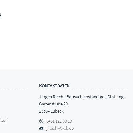
g
KONTAKTDATEN
Jürgen Reich - Bausachverständiger, Dipl.-Ing.
Gartenstraße 20
23564 Lübeck
kauf
0451 121 60 20
j-reich@web.de