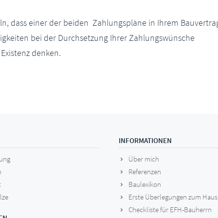
ln, dass einer der beiden Zahlungspläne in Ihrem Bauvertra
igkeiten bei der Durchsetzung Ihrer Zahlungswünsche
 Existenz denken.
INFORMATIONEN
lung
Über mich
n
Referenzen
t
Baulexikon
lze
Erste Überlegungen zum Haus
Checkliste für EFH-Bauherrn
EN