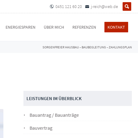
0451 121 60 20
j-reich@web.de
ENERGIESPAREN
ÜBER MICH
REFERENZEN
KONTAKT
SORGENFREIER HAUSBAU
–
BAUBEGLEITUNG
–
ZAHLUNGSPLAN
LEISTUNGEN IM ÜBERBLICK
Bauantrag / Bauanträge
Bauvertrag